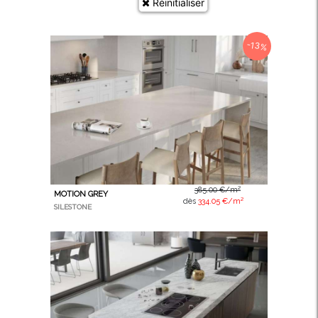
Réinitialiser
-13%
385.00 €/m²
MOTION GREY
dès
334.05 €/m²
SILESTONE