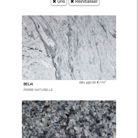
Gris
Réinitialiser
dès 450.00 €/m²
BELAI
PIERRE NATURELLE