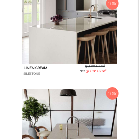
-16%
385.00 €/m²
LINEN CREAM
dès
322.26 €/m²
SILESTONE
-15%