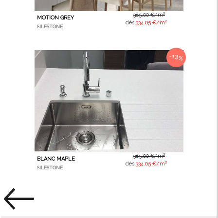
385.00 €/m²
MOTION GREY
dès
334.05 €/m²
SILESTONE
-13%
385.00 €/m²
BLANC MAPLE
dès
334.05 €/m²
SILESTONE