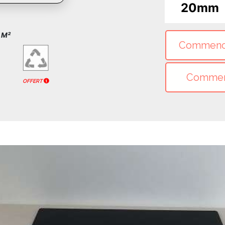
20mm
u M²
OFFERT