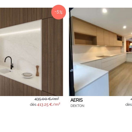
-5%
435.00 €/m²
AERIS
dès
413.25 €/m²
dè
DEKTON