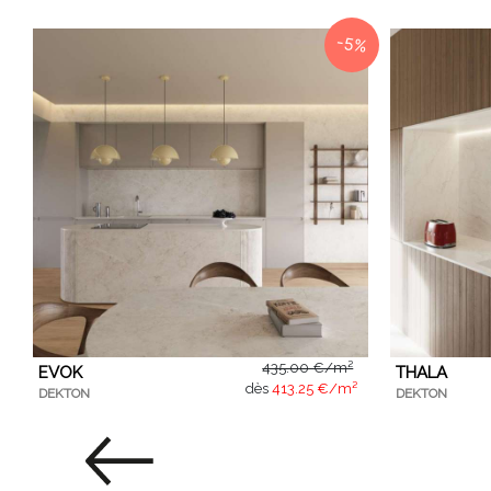
-5%
435.00 €/m²
EVOK
THALA
dès
413.25 €/m²
DEKTON
DEKTON