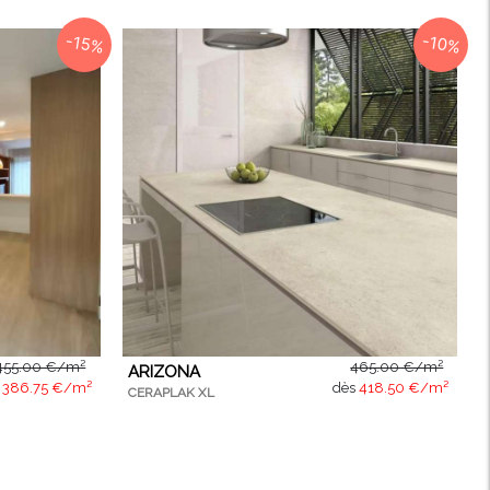
-15%
-10%
455.00 €/m²
465.00 €/m²
ARIZONA
s
386.75 €/m²
dès
418.50 €/m²
CERAPLAK XL