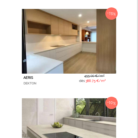
-15%
455.00 €/m²
AERIS
dès
386.75 €/m²
DEKTON
-10%