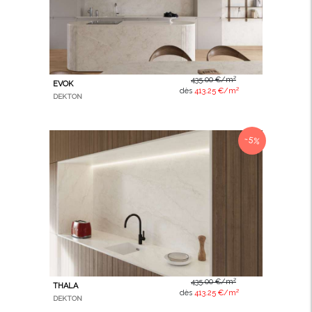
435.00 €/m²
EVOK
dès
413.25 €/m²
DEKTON
-5%
435.00 €/m²
THALA
dès
413.25 €/m²
DEKTON