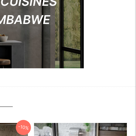
 CUISINES
IMBABWE
-10%