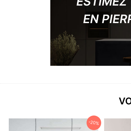
ESTIMEZ 
EN PIE
VO
-20%