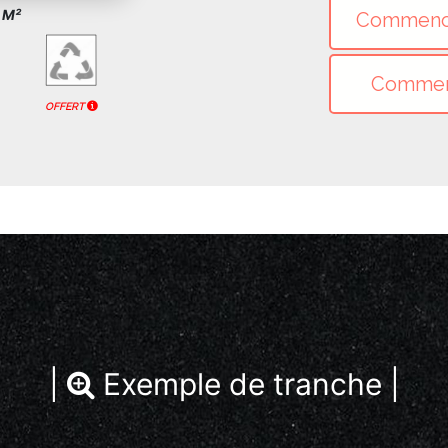
u M²
OFFERT
|
Exemple de tranche |